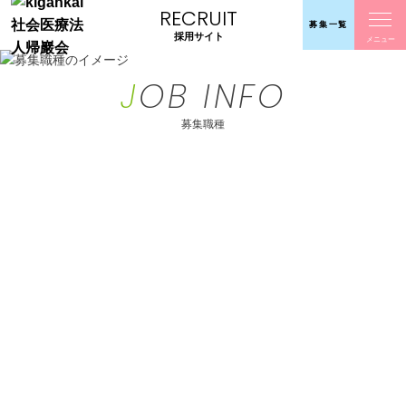
RECRUIT
募集
一覧
採用サイト
J
OB INFO
募集職種
介護職員（みえ夜勤あり）
介護職員（みえデイケア）
介護職員(パート) みえ
ホームヘルパー(パート)