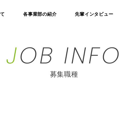
いて
各事業部
の紹介
先輩
インタビュー
J
OB INFO
募集職種