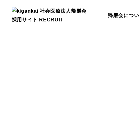
帰巖会
につ