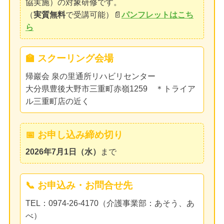
協実施）の対象研修です。
（
実質無料
で受講可能）📄
パンフレットはこち
ら
🏫 スクーリング会場
帰巖会 泉の里通所リハビリセンター
大分県豊後大野市三重町赤嶺1259 ＊トライア
ル三重町店の近く
📅 お申し込み締め切り
2026年7月1日（水）
まで
📞 お申込み・お問合せ先
TEL：0974-26-4170（介護事業部：あそう、あ
べ）