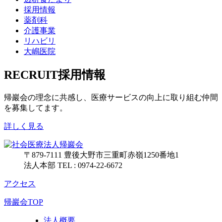
採用情報
薬剤科
介護事業
リハビリ
大嶋医院
RECRUIT
採用情報
帰巖会の理念に共感し、
医療サービスの向上に取り組む
仲間
を募集してます。
詳しく見る
〒879-7111
豊後大野市三重町赤嶺1250番地1
法人本部 TEL : 0974-22-6672
アクセス
帰巖会TOP
法人概要