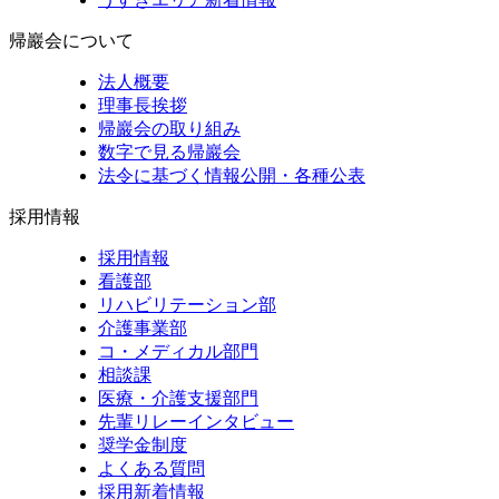
帰巖会について
法人概要
理事長挨拶
帰巖会の取り組み
数字で見る帰巖会
法令に基づく情報公開・各種公表
採用情報
採用情報
看護部
リハビリテーション部
介護事業部
コ・メディカル部門
相談課
医療・介護支援部門
先輩リレーインタビュー
奨学金制度
よくある質問
採用新着情報