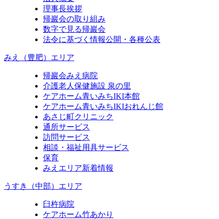
理事長挨拶
帰巖会の取り組み
数字で見る帰巖会
法令に基づく情報公開・各種公表
みえ（豊肥）エリア
帰巖会みえ病院
介護老人保健施設 泉の里
ケアホーム青いみちIKI
本館
ケアホーム青いみちIKI
おれんじ館
あさじ町クリニック
通所サービス
訪問サービス
相談・福祉用具サービス
保育
みえエリア新着情報
うすき（中部）エリア
臼杵病院
ケアホーム竹あかり