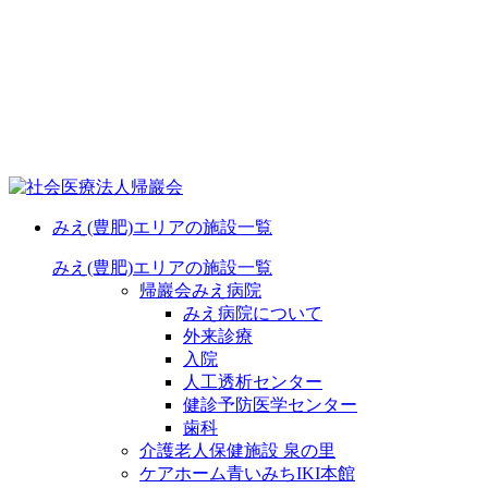
みえ(豊肥)エリアの施設一覧
みえ(豊肥)エリアの施設一覧
帰巖会みえ病院
みえ病院について
外来診療
入院
人工透析センター
健診予防医学センター
歯科
介護老人保健施設 泉の里
ケアホーム青いみちIKI
本館