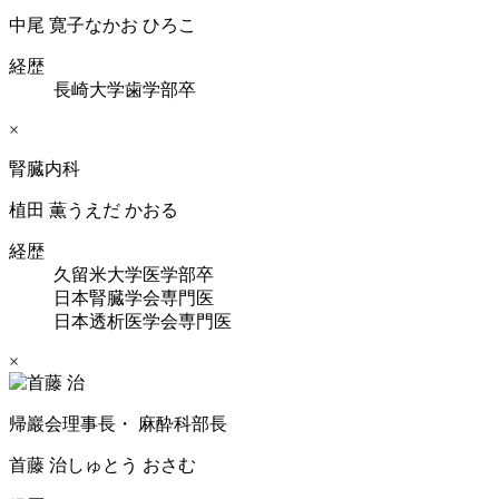
中尾 寛子
なかお ひろこ
経歴
長崎大学歯学部卒
×
腎臓内科
植田 薫
うえだ かおる
経歴
久留米大学医学部卒
日本腎臓学会専門医
日本透析医学会専門医
×
帰巖会理事長・ 麻酔科部長
首藤 治
しゅとう おさむ