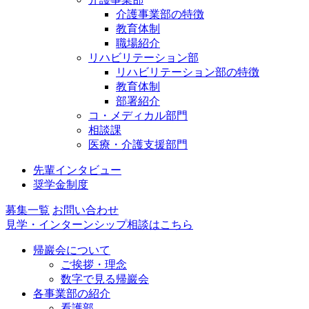
介護事業部の特徴
教育体制
職場紹介
リハビリテーション部
リハビリテーション部の特徴
教育体制
部署紹介
コ・メディカル部門
相談課
医療・介護支援部門
先輩
インタビュー
奨学金
制度
募集
一覧
お問い合わせ
見学・インターンシップ
相談はこちら
帰巖会について
ご挨拶・理念
数字で見る帰巖会
各事業部の紹介
看護部