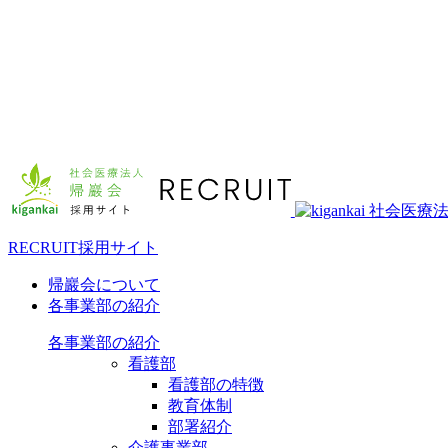
RECRUIT
採用サイト
帰巖会
について
各事業部
の紹介
各事業部の紹介
看護部
看護部の特徴
教育体制
部署紹介
介護事業部