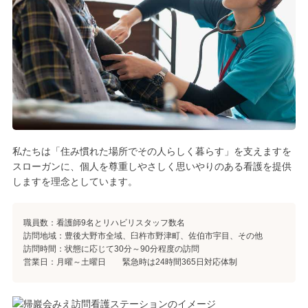
私たちは「住み慣れた場所でその人らしく暮らす」を支えますを
スローガンに、個人を尊重しやさしく思いやりのある看護を提供
しますを理念としています。
職員数：看護師9名とリハビリスタッフ数名
訪問地域：豊後大野市全域、臼杵市野津町、佐伯市宇目、その他
訪問時間：状態に応じて30分～90分程度の訪問
営業日：月曜～土曜日 緊急時は24時間365日対応体制