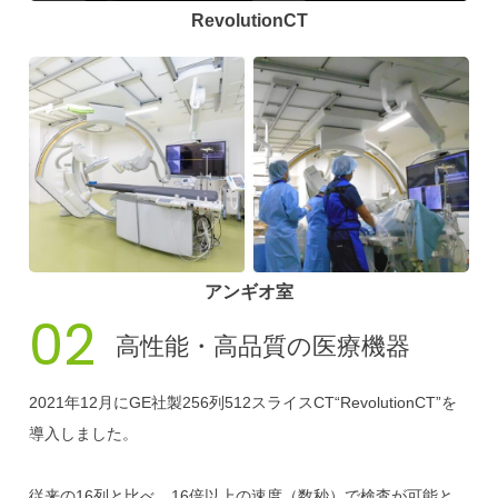
RevolutionCT
アンギオ室
02
高性能・高品質の
医療機器
2021年12月にGE社製256列512スライスCT“RevolutionCT”を
導入しました。
従来の16列と比べ、16倍以上の速度（数秒）で検査が可能と