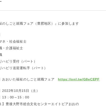
す
祉のしごと就職フェア（豊肥地区）』に参加します
】
マネ・社会福祉士
職・介護福祉士
職
リハビリ受付（パート）
リハビリ送迎運転手（パート）
】おおいた福祉のしごと就職フェア
https://onl.tw/G8eCEPF
2022年10月15日（土）
13：00～15：00
１】豊後大野市総合文化センターエイトピアおおの