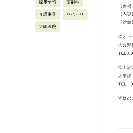
採用情報
薬剤科
【会場
【内容
介護事業
リハビリ
【対象
大嶋医院
◎オン
大分県
TEL:09
◎上記
人事課
TEL 0
皆様の