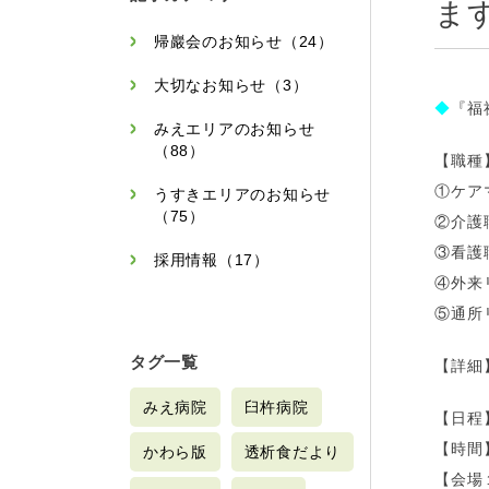
ま
帰巖会のお知らせ（24）
大切なお知らせ（3）
◆
『福
みえエリアのお知らせ
（88）
【職種
①ケア
うすきエリアのお知らせ
（75）
②介護
③看護
採用情報（17）
④外来
⑤通所
タグ一覧
【詳細
みえ病院
臼杵病院
【日程】
【時間】
かわら版
透析食だより
【会場