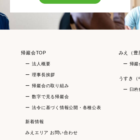
帰巖会TOP
みえ（豊
法人概要
帰巖
理事長挨拶
うすき（
帰巖会の取り組み
臼杵
数字で見る帰巖会
法令に基づく情報公開・各種公表
新着情報
みえエリア お問い合わせ