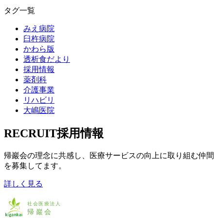
タグ一覧
みえ病院
臼杵病院
かわら版
透析食だより
採用情報
薬剤科
介護事業
リハビリ
大嶋医院
RECRUIT
採用情報
帰巖会の理念に共感し、
医療サービスの向上に取り組む
仲間
を募集してます。
詳しく見る