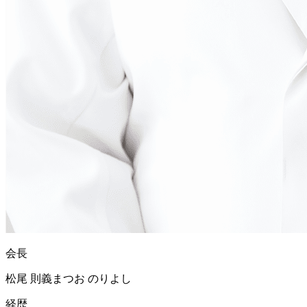
会長
松尾 則義
まつお のりよし
経歴