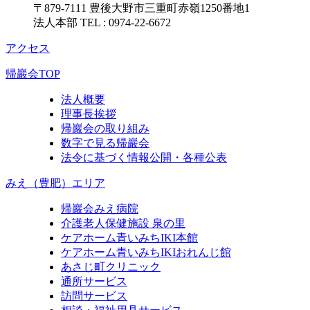
〒879-7111
豊後大野市三重町赤嶺1250番地1
法人本部 TEL : 0974-22-6672
アクセス
帰巖会TOP
法人概要
理事長挨拶
帰巖会の取り組み
数字で見る帰巖会
法令に基づく情報公開・各種公表
みえ（豊肥）エリア
帰巖会みえ病院
介護老人保健施設 泉の里
ケアホーム青いみちIKI
本館
ケアホーム青いみちIKI
おれんじ館
あさじ町クリニック
通所サービス
訪問サービス