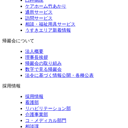
臼杵病院
ケアホーム竹あかり
通所サービス
訪問サービス
相談・福祉用具サービス
うすきエリア新着情報
帰巖会について
法人概要
理事長挨拶
帰巖会の取り組み
数字で見る帰巖会
法令に基づく情報公開・各種公表
採用情報
採用情報
看護部
リハビリテーション部
介護事業部
コ・メディカル部門
相談課