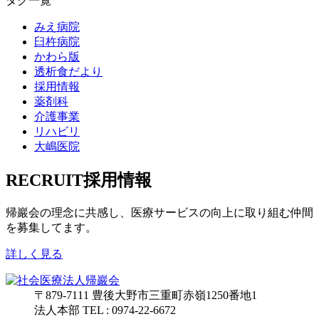
タグ一覧
みえ病院
臼杵病院
かわら版
透析食だより
採用情報
薬剤科
介護事業
リハビリ
大嶋医院
RECRUIT
採用情報
帰巖会の理念に共感し、
医療サービスの向上に取り組む
仲間
を募集してます。
詳しく見る
〒879-7111
豊後大野市三重町赤嶺1250番地1
法人本部 TEL : 0974-22-6672