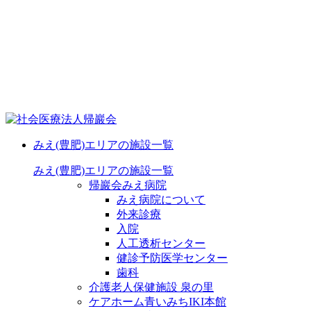
みえ(豊肥)エリアの施設一覧
みえ(豊肥)エリアの施設一覧
帰巖会みえ病院
みえ病院について
外来診療
入院
人工透析センター
健診予防医学センター
歯科
介護老人保健施設 泉の里
ケアホーム青いみちIKI
本館