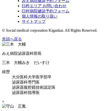
みえ病院健診予約フォーム
臼杵エリア お問い合わせ
臼杵病院健診予約フォーム
個人情報の取り扱い
サイトマップ
© Social medical corporation Kigankai. All Rights Reserved.
先頭へ戻る
みえ病院泌尿器科部長
三木 大輔
みき だいすけ
経歴
大分医科大学医学部卒
泌尿器科専門医
泌尿器腹腔鏡技術認定医
泌尿器科指導医
×