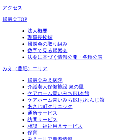
アクセス
帰巖会TOP
法人概要
理事長挨拶
帰巖会の取り組み
数字で見る帰巖会
法令に基づく情報公開・各種公表
みえ（豊肥）エリア
帰巖会みえ病院
介護老人保健施設 泉の里
ケアホーム青いみちIKI
本館
ケアホーム青いみちIKI
おれんじ館
あさじ町クリニック
通所サービス
訪問サービス
相談・福祉用具サービス
保育
みえエリア新着情報