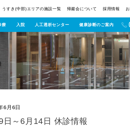
うすき(中部)エリアの施設一覧
帰巖会について
採用情報
お
診療
入院
人工透析センター
健康診断のご案内
4日 休診情報
5年6月6日
9日～6月14日 休診情報