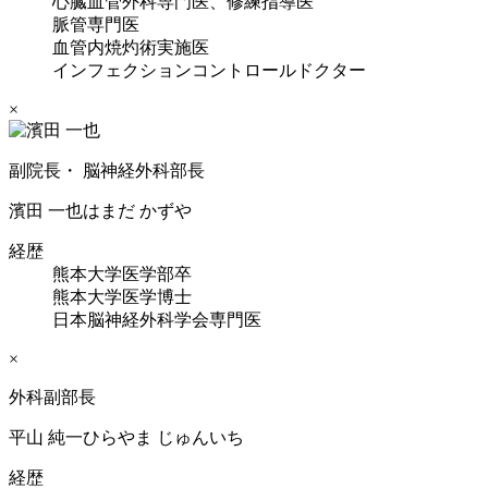
心臓血管外科専門医、修練指導医
脈管専門医
血管内焼灼術実施医
インフェクションコントロールドクター
×
副院長・ 脳神経外科部長
濱田 一也
はまだ かずや
経歴
熊本大学医学部卒
熊本大学医学博士
日本脳神経外科学会専門医
×
外科副部長
平山 純一
ひらやま じゅんいち
経歴