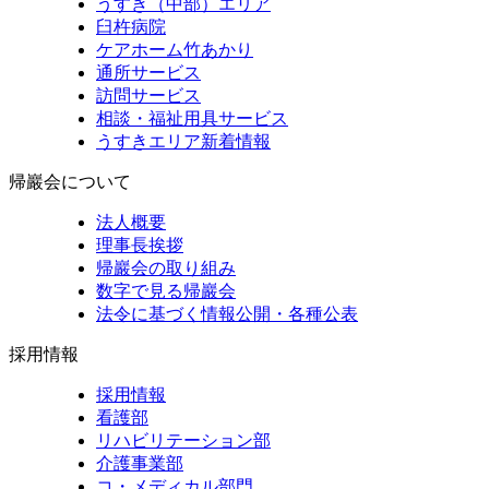
うすき（中部）エリア
臼杵病院
ケアホーム竹あかり
通所サービス
訪問サービス
相談・福祉用具サービス
うすきエリア新着情報
帰巖会について
法人概要
理事長挨拶
帰巖会の取り組み
数字で見る帰巖会
法令に基づく情報公開・各種公表
採用情報
採用情報
看護部
リハビリテーション部
介護事業部
コ・メディカル部門