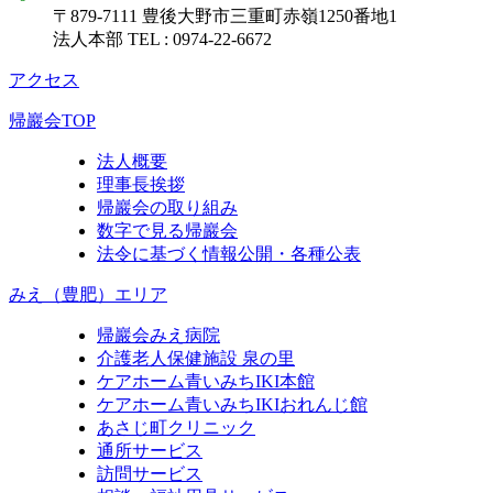
〒879-7111
豊後大野市三重町赤嶺1250番地1
法人本部 TEL : 0974-22-6672
アクセス
帰巖会TOP
法人概要
理事長挨拶
帰巖会の取り組み
数字で見る帰巖会
法令に基づく情報公開・各種公表
みえ（豊肥）エリア
帰巖会みえ病院
介護老人保健施設 泉の里
ケアホーム青いみちIKI
本館
ケアホーム青いみちIKI
おれんじ館
あさじ町クリニック
通所サービス
訪問サービス