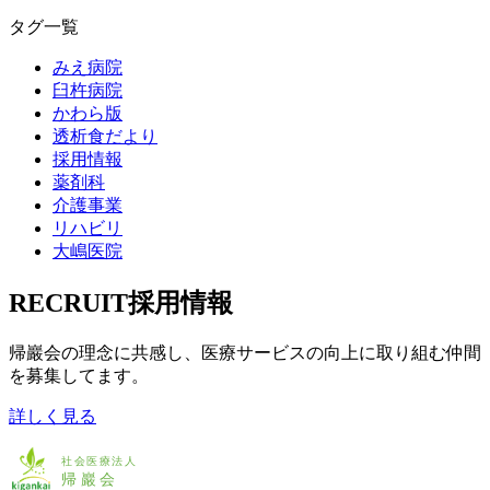
タグ一覧
みえ病院
臼杵病院
かわら版
透析食だより
採用情報
薬剤科
介護事業
リハビリ
大嶋医院
RECRUIT
採用情報
帰巖会の理念に共感し、
医療サービスの向上に取り組む
仲間
を募集してます。
詳しく見る