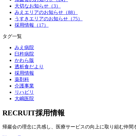
大切なお知らせ（3）
みえエリアのお知らせ（88）
うすきエリアのお知らせ（75）
採用情報（17）
タグ一覧
みえ病院
臼杵病院
かわら版
透析食だより
採用情報
薬剤科
介護事業
リハビリ
大嶋医院
RECRUIT
採用情報
帰巖会の理念に共感し、
医療サービスの向上に取り組む
仲間