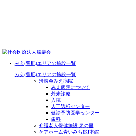
みえ(豊肥)エリアの施設一覧
みえ(豊肥)エリアの施設一覧
帰巖会みえ病院
みえ病院について
外来診療
入院
人工透析センター
健診予防医学センター
歯科
介護老人保健施設 泉の里
ケアホーム青いみちIKI
本館