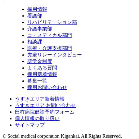
採用情報
看護部
リハビリテーション部
介護事業部
コ・メディカル部門
相談課
医療・介護支援部門
先輩リレーインタビュー
奨学金制度
よくある質問
採用新着情報
募集一覧
採用お問い合わせ
うすきエリア新着情報
うすきエリア お問い合わせ
臼杵病院健診予約フォーム
個人情報の取り扱い
サイトマップ
© Social medical corporation Kigankai. All Rights Reserved.