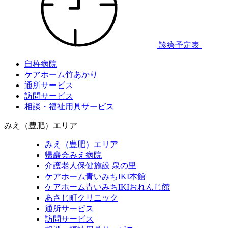
診療予定表
臼杵病院
ケアホーム竹あかり
通所サービス
訪問サービス
相談・福祉用具サービス
みえ（豊肥）エリア
みえ（豊肥）エリア
帰巖会みえ病院
介護老人保健施設 泉の里
ケアホーム青いみちIKI
本館
ケアホーム青いみちIKI
おれんじ館
あさじ町クリニック
通所サービス
訪問サービス