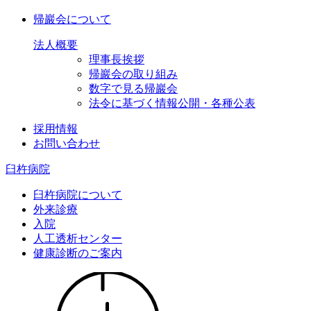
帰巖会について
法人概要
理事長挨拶
帰巖会の取り組み
数字で見る帰巖会
法令に基づく情報公開・各種公表
採用情報
お問い合わせ
臼杵病院
臼杵病院について
外来診療
入院
人工透析センター
健康診断のご案内