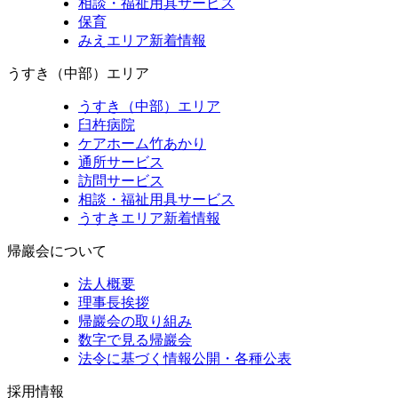
相談・福祉用具サービス
保育
みえエリア新着情報
うすき（中部）エリア
うすき（中部）エリア
臼杵病院
ケアホーム竹あかり
通所サービス
訪問サービス
相談・福祉用具サービス
うすきエリア新着情報
帰巖会について
法人概要
理事長挨拶
帰巖会の取り組み
数字で見る帰巖会
法令に基づく情報公開・各種公表
採用情報